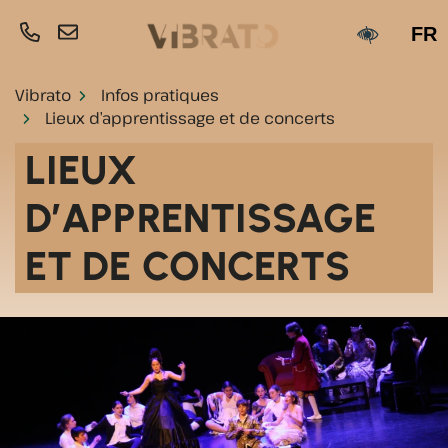
Gestion des traceurs
Aller
FR
au
Paramètr
contenu
Vibrato
Infos pratiques
Lieux d’apprentissage et de concerts
LIEUX
D’APPRENTISSAGE
ET DE CONCERTS